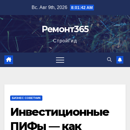
Перейти
Вс. Авг 9th, 2026
8:01:43 AM
к
содержимому
Ремонт365
СтройГид
БИЗНЕС СОВЕТНИК
Инвестиционные
ПИФы — как