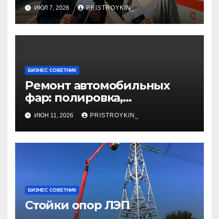
документы
ИЮЛ 7, 2026
PRISTROYKIN_
БИЗНЕС СОВЕТНИК
Ремонт автомобильных
фар: полировка,
восстановление
ИЮН 11, 2026
PRISTROYKIN_
герметичности и замена
элементов
БИЗНЕС СОВЕТНИК
Стойки опор ЛЭП