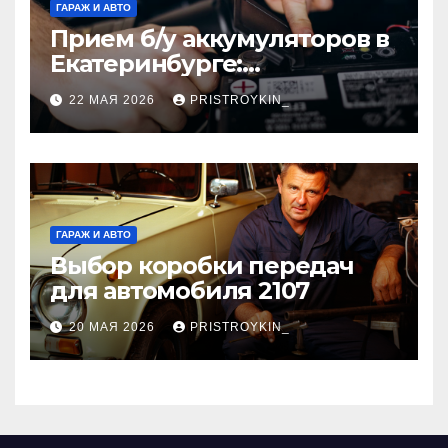
ГАРАЖ И АВТО
Прием б/у аккумуляторов в
Екатеринбурге:
экологичный подход и
22 МАЯ 2026
PRISTROYKIN_
реальная выгода для
города
ГАРАЖ И АВТО
Выбор коробки передач
для автомобиля 2107
20 МАЯ 2026
PRISTROYKIN_