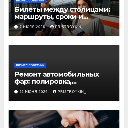
БИЗНЕС СОВЕТНИК
Билеты между столицами:
маршруты, сроки и
документы
7 ИЮЛЯ 2026
PRISTROYKIN_
БИЗНЕС СОВЕТНИК
Ремонт автомобильных
фар: полировка,
восстановление
11 ИЮНЯ 2026
PRISTROYKIN_
герметичности и замена
элементов