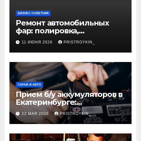
БИЗНЕС СОВЕТНИК
Ремонт автомобильных
фар: полировка,
восстановление
11 ИЮНЯ 2026
PRISTROYKIN_
герметичности и замена
элементов
ГАРАЖ И АВТО
Прием б/у аккумуляторов в
Екатеринбурге:
экологичный подход и
22 МАЯ 2026
PRISTROYKIN_
реальная выгода для
города