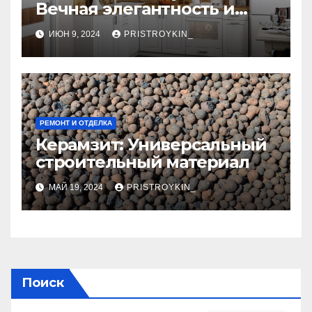
Вечная элегантность и
практичность
ИЮН 9, 2024
PRISTROYKIN_
РЕМОНТ И ОТДЕЛКА
Керамзит: Универсальный
строительный материал
МАЙ 19, 2024
PRISTROYKIN_
Поиск