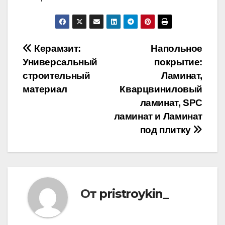
Навигация
Керамзит:
Напольное
Универсальный
покрытие:
по
строительный
Ламинат,
записям
материал
Кварцвиниловый
ламинат, SPC
ламинат и Ламинат
под плитку
От
pristroykin_