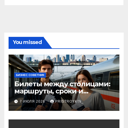
You missed
БИЗНЕС СОВЕТНИК
Билеты между столицами:
маршруты, сроки и
документы
7 ИЮЛЯ 2026
PRISTROYKIN_