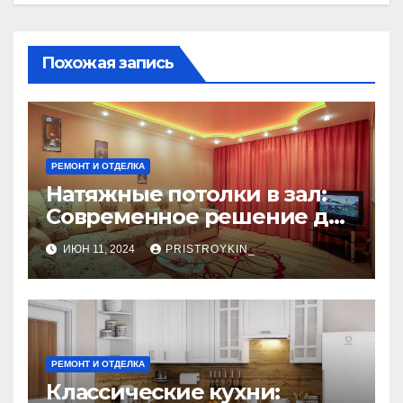
Похожая запись
РЕМОНТ И ОТДЕЛКА
Натяжные потолки в зал:
Современное решение для
стильного интерьера
ИЮН 11, 2024
PRISTROYKIN_
РЕМОНТ И ОТДЕЛКА
Классические кухни: