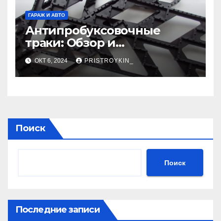
ГАРАЖ И АВТО
Антипробуксовочные
траки: Обзор и
Преимущества
ОКТ 6, 2024
PRISTROYKIN_
Поиск
Поиск
Последние записи