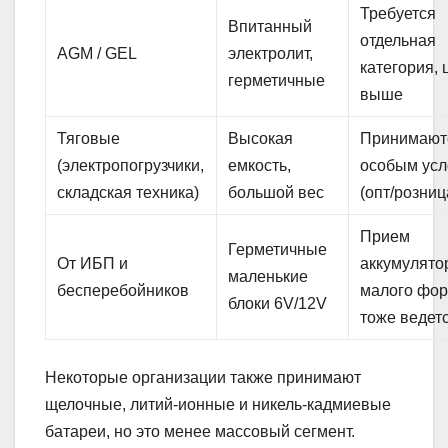
Требуется
Впитанный
отдельная
AGM / GEL
электролит,
категория, 
герметичные
выше
Тяговые
Высокая
Принимают
(электропогрузчики,
емкость,
особым ус
складская техника)
большой вес
(опт/розниц
Прием
Герметичные
От ИБП и
аккумулято
маленькие
бесперебойников
малого фо
блоки 6V/12V
тоже ведет
Некоторые организации также принимают
щелочные, литий-ионные и никель-кадмиевые
батареи, но это менее массовый сегмент.