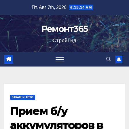
Перейти
Пт. Авг 7th, 2026
6:15:15 AM
к
содержимому
Ремонт365
СтройГид
ГАРАЖ И АВТО
Прием б/у
аккумуляторов в