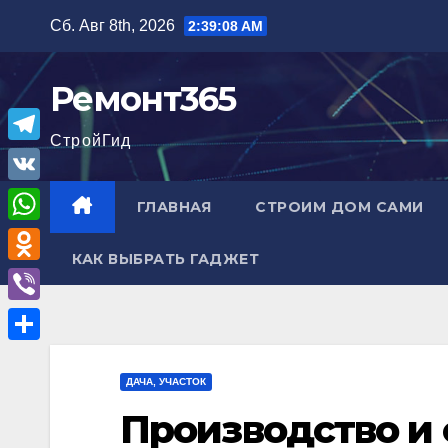
Перейти
Сб. Авг 8th, 2026
2:39:10 AM
к
содержимому
Ремонт365
СтройГид
T
e
V
ГЛАВНАЯ
СТРОИМ ДОМ САМИ
l
K
W
e
КАК ВЫБРАТЬ ГАДЖЕТ
h
O
g
a
d
r
V
t
n
a
i
О
s
o
m
b
ДАЧА, УЧАСТОК
т
A
k
e
Производство и 
п
p
l
r