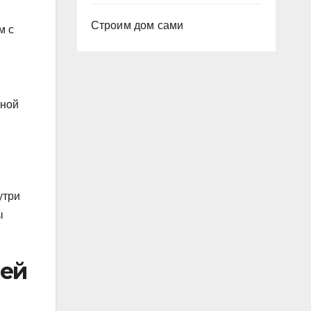
Строим дом сами
м с
ьной
утри
ы
лей