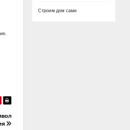
Строим дом сами
ие.
и
мвол
ия