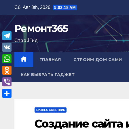
Перейти
Сб. Авг 8th, 2026
5:02:19 AM
к
содержимому
Ремонт365
СтройГид
T
e
V
ГЛАВНАЯ
СТРОИМ ДОМ САМИ
l
K
W
e
КАК ВЫБРАТЬ ГАДЖЕТ
h
O
g
a
d
r
V
t
n
a
i
О
s
o
m
b
БИЗНЕС СОВЕТНИК
т
A
k
e
Создание сайта 
п
p
l
r