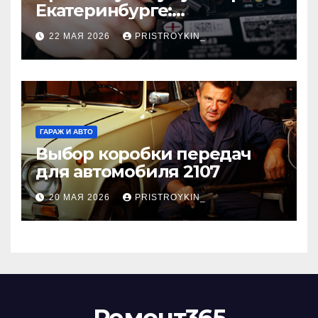
Екатеринбурге:
экологичный подход и
22 МАЯ 2026
PRISTROYKIN_
реальная выгода для
города
ГАРАЖ И АВТО
Выбор коробки передач
для автомобиля 2107
20 МАЯ 2026
PRISTROYKIN_
Ремонт365