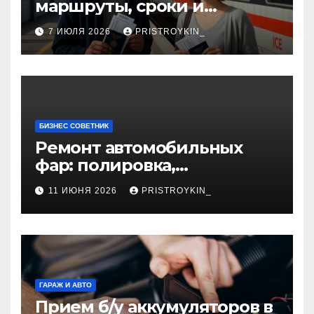
маршруты, сроки и
документы
7 ИЮЛЯ 2026
PRISTROYKIN_
БИЗНЕС СОВЕТНИК
Ремонт автомобильных
фар: полировка,
восстановление
11 ИЮНЯ 2026
PRISTROYKIN_
герметичности и замена
элементов
ГАРАЖ И АВТО
Прием б/у аккумуляторов в