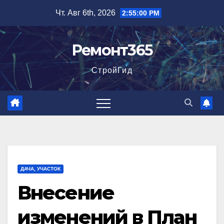
Перейти
Чт. Авг 6th, 2026
2:55:01 PM
к
содержимому
Ремонт365
СтройГид
ДАЧА, УЧАСТОК
Внесение
изменений в План