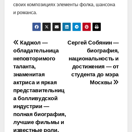
своих композициях элементы фолка, шансона
и романса.
Навигация
Каджол —
Сергей Собянин —
обладательница
биография,
по
неповторимого
национальность и
записям
таланта,
достижения — от
знаменитая
студента до мэра
актриса и яркая
Москвы
представительниц
а болливудской
индустрии —
полная биография,
лучшие фильмы и
известные роли,