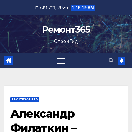
Перейти
Пт. Авг 7th, 2026
1:15:20 AM
к
содержимому
Ремонт365
СтройГид
UNCATEGORISED
Александр
Филаткин –