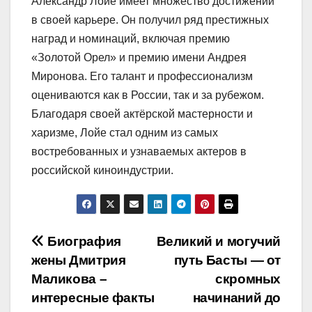
Александр Лойе имеет множество достижений
в своей карьере. Он получил ряд престижных
наград и номинаций, включая премию
«Золотой Орел» и премию имени Андрея
Миронова. Его талант и профессионализм
оцениваются как в России, так и за рубежом.
Благодаря своей актёрской мастерности и
харизме, Лойе стал одним из самых
востребованных и узнаваемых актеров в
российской киноиндустрии.
Навигация
Биография
Великий и могучий
жены Дмитрия
путь Басты — от
по
Маликова –
скромных
записям
интересные факты
начинаний до