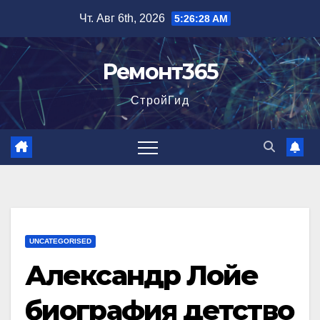
Перейти
Чт. Авг 6th, 2026
5:26:29 AM
к
содержимому
Ремонт365
СтройГид
UNCATEGORISED
Александр Лойе
биография детство