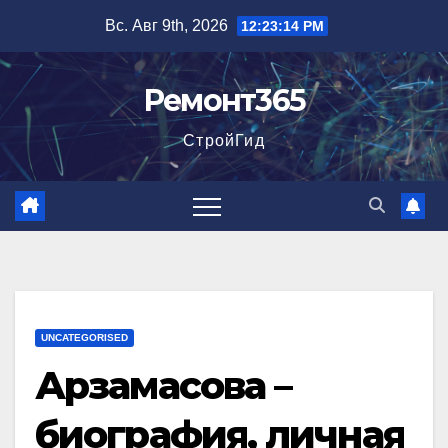
Перейти
Вс. Авг 9th, 2026
12:23:15 PM
к
содержимому
Ремонт365
СтройГид
UNCATEGORISED
Арзамасова –
биография, личная