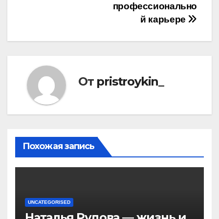
профессионально
й карьере
От
pristroykin_
Похожая запись
UNCATEGORISED
Наталья Рудова — жизнь и