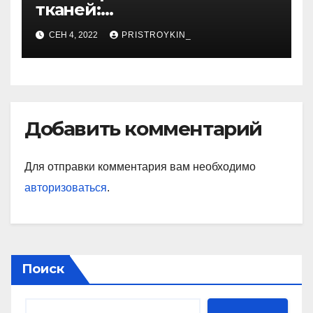
тканей:
высокодифференцированн
СЕН 4, 2022
PRISTROYKIN_
ая, плеоморфная,
миксоидная
Добавить комментарий
Для отправки комментария вам необходимо
авторизоваться
.
Поиск