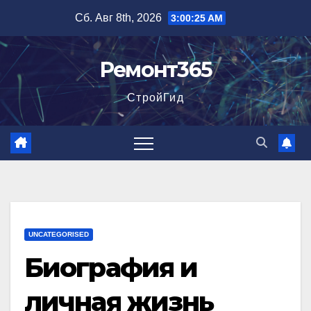
Перейти
Сб. Авг 8th, 2026
3:00:26 AM
к
содержимому
Ремонт365
СтройГид
UNCATEGORISED
Биография и
личная жизнь