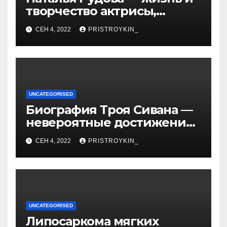
творчество актрисы,
популярные фильмы и
СЕН 4, 2022
PRISTROYKIN_
личные подробности
UNCATEGORISED
Биография Троя Сивана —
невероятные достижения,
искристая карьера и
СЕН 4, 2022
PRISTROYKIN_
тайная личная жизнь гуру
YouTube
UNCATEGORISED
Липосаркома мягких