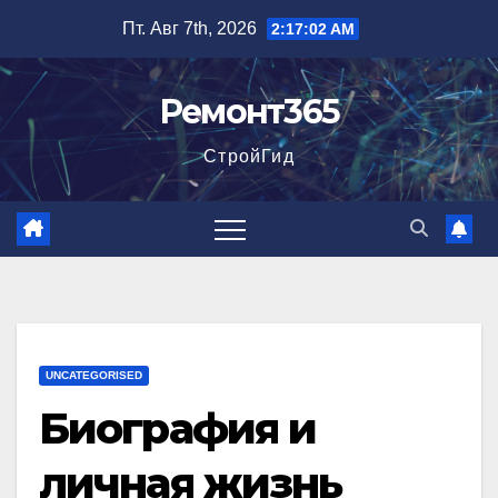
Перейти
Пт. Авг 7th, 2026
2:17:03 AM
к
содержимому
Ремонт365
СтройГид
UNCATEGORISED
Биография и
личная жизнь