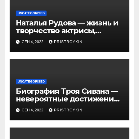
UNCATEGORISED
Наталья Рудова — жизнь и
творчество актрисы,
популярные фильмы и
СЕН 4, 2022
PRISTROYKIN_
личные подробности
UNCATEGORISED
Биография Троя Сивана —
невероятные достижения,
искристая карьера и
СЕН 4, 2022
PRISTROYKIN_
тайная личная жизнь гуру
YouTube