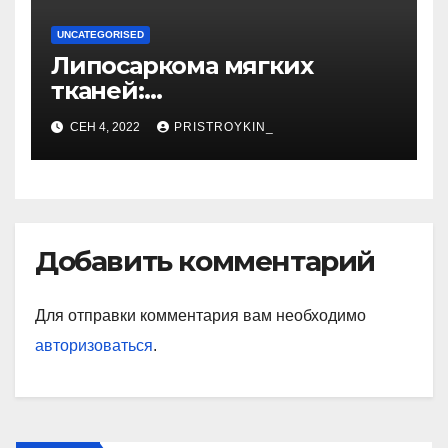
UNCATEGORISED
Липосаркома мягких
тканей:
высокодифференцированн
СЕН 4, 2022
PRISTROYKIN_
ая, плеоморфная,
миксоидная
Добавить комментарий
Для отправки комментария вам необходимо
авторизоваться
.