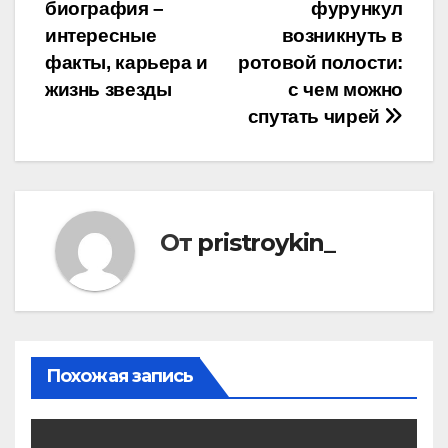
биография –
фурункул
по
интересные
возникнуть в
записям
факты, карьера и
ротовой полости:
жизнь звезды
с чем можно
спутать чирей
От
pristroykin_
Похожая запись