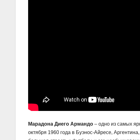
Марадона Диего Армандо
– одно из самых яр
октября 1960 года в Буэнос-Айресе, Аргентина,