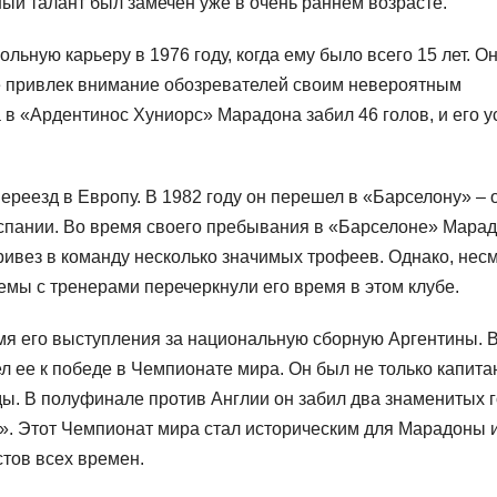
ный талант был замечен уже в очень раннем возрасте.
ную карьеру в 1976 году, когда ему было всего 15 лет. О
же привлек внимание обозревателей своим невероятным
 в «Ардентинос Хуниорс» Марадона забил 46 голов, и его у
реезд в Европу. В 1982 году он перешел в «Барселону» – 
Испании. Во время своего пребывания в «Барселоне» Мара
привез в команду несколько значимых трофеев. Однако, нес
мы с тренерами перечеркнули его время в этом клубе.
я его выступления за национальную сборную Аргентины. 
л ее к победе в Чемпионате мира. Он был не только капита
ы. В полуфинале против Англии он забил два знаменитых г
а». Этот Чемпионат мира стал историческим для Марадоны 
стов всех времен.