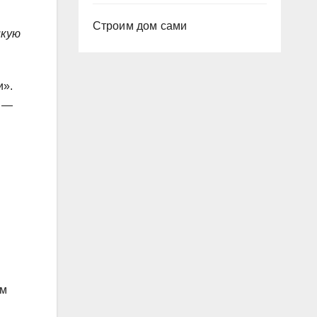
Строим дом сами
икую
и».
» —
ем