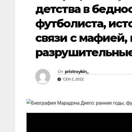
р
p
детства в бедно
a
а
s
футболиста, ист
в
s
и
связи с мафией,
n
т
i
разрушительны
ь
k
i
От
pristroykin_
СЕН 2, 2022