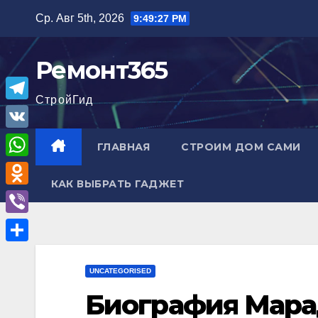
Перейти
Ср. Авг 5th, 2026
9:49:28 PM
к
содержимому
Ремонт365
СтройГид
T
e
V
ГЛАВНАЯ
СТРОИМ ДОМ САМИ
l
K
W
e
КАК ВЫБРАТЬ ГАДЖЕТ
h
O
g
a
d
r
V
t
n
a
i
О
s
o
m
b
UNCATEGORISED
т
A
k
e
Биография Мара
п
p
l
r