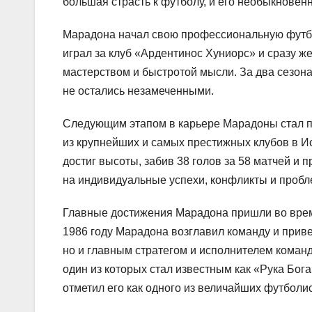
большая страсть к футболу, и его необыкновен
Марадона начал свою профессиональную футболь
играл за клуб «Ардентинос Хуниорс» и сразу 
мастерством и быстротой мысли. За два сезона
не остались незамеченными.
Следующим этапом в карьере Марадоны стал пе
из крупнейших и самых престижных клубов в 
достиг высоты, забив 38 голов за 58 матчей и 
на индивидуальные успехи, конфликты и пробле
Главные достижения Марадона пришли во врем
1986 году Марадона возглавил команду и приве
но и главным стратегом и исполнителем команд
один из которых стал известным как «Рука Бог
отметил его как одного из величайших футболи