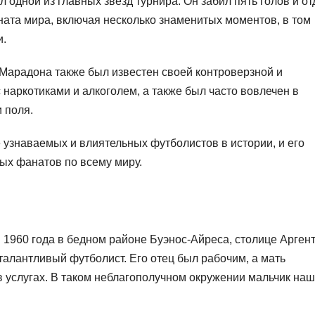
 одной из главных звезд турнира. Он забил пять голов и от
ната мира, включая несколько знаменитых моментов, в том
и.
Марадона также был известен своей контроверзной и
наркотиками и алкоголем, а также был часто вовлечен в
 поля.
 узнаваемых и влиятельных футболистов в истории, и его
ых фанатов по всему миру.
 1960 года в бедном районе Буэнос-Айреса, столице Арген
талантливый футболист. Его отец был рабочим, а мать
 услугах. В таком неблагополучном окружении мальчик на