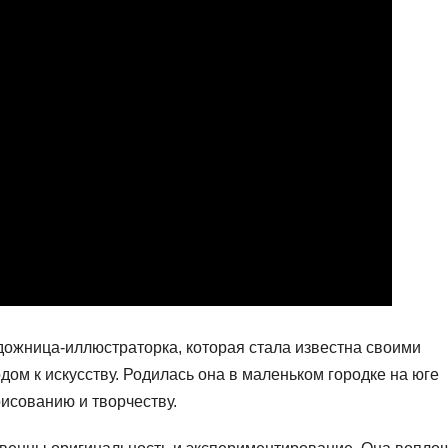
дожница-иллюстраторка, которая стала известна своими
м к искусству. Родилась она в маленьком городке на юге
рисованию и творчеству.