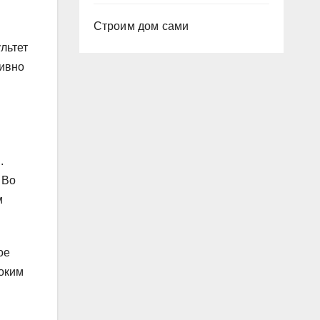
Строим дом сами
льтет
тивно
.
 Во
м
ое
соким