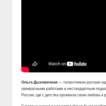
Ольга Дыховичная
— талантливая русская ху
прекрасными работами и нестандартным подходо
России, где с детства проявила свою любовь к 