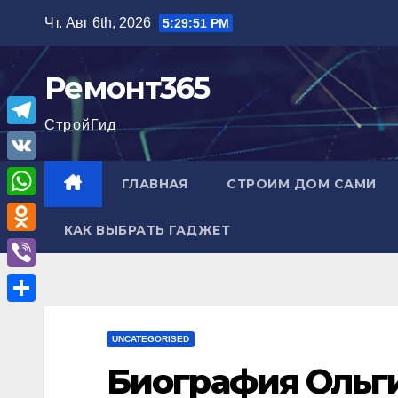
Перейти
Чт. Авг 6th, 2026
5:29:52 PM
к
содержимому
Ремонт365
СтройГид
T
e
V
ГЛАВНАЯ
СТРОИМ ДОМ САМИ
l
K
W
e
КАК ВЫБРАТЬ ГАДЖЕТ
h
O
g
a
d
r
V
t
n
a
i
О
s
o
m
b
UNCATEGORISED
т
A
k
e
Биография Ольг
п
p
l
r