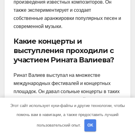
произведения известных композиторов. Он
также экспериментирует и создает
собственные аранжировки популярных песен и
современной музыки.
Какие концерты и
выступления проходили с
участием Рината Валиева?
Ринат Валиев выступал на множестве
международных фестивалей и концертных
площадок. Он давал сольные концерты в таких
знаменитых залах, как Большой зал
Этот сайт использует куки-файлы и другие технологии, чтобы
Московской Государственной Консерватории,
помочь вам в навигации, а также предоставить лучший
Концертный зал имени Чайковского в Москве, а
также выступал с оркестрами в России и за
пользовательский опыт.
OK
рубежом.