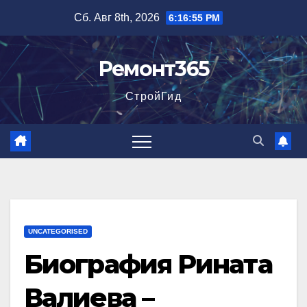
Перейти
Сб. Авг 8th, 2026
6:16:56 PM
к
содержимому
Ремонт365
СтройГид
UNCATEGORISED
Биография Рината
Валиева –