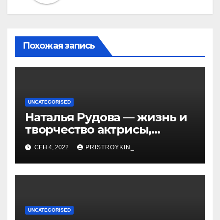
Похожая запись
UNCATEGORISED
Наталья Рудова — жизнь и
творчество актрисы,
популярные фильмы и
СЕН 4, 2022
PRISTROYKIN_
личные подробности
UNCATEGORISED