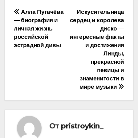
Навигация
Алла Пугачёва
Искусительница
— биография и
сердец и королева
по
личная жизнь
диско —
записям
российской
интересные факты
эстрадной дивы
и достижения
Линды,
прекрасной
певицы и
знаменитости в
мире музыки
От
pristroykin_