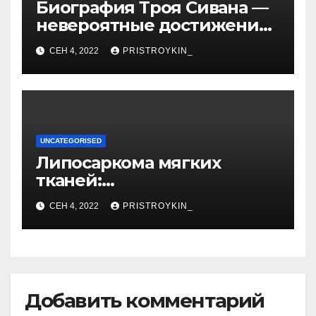
Биография Троя Сивана —
невероятные достижения,
искристая карьера и
СЕН 4, 2022
PRISTROYKIN_
тайная личная жизнь гуру
YouTube
UNCATEGORISED
Липосаркома мягких
тканей:
высокодифференцированн
СЕН 4, 2022
PRISTROYKIN_
ая, плеоморфная,
миксоидная
Добавить комментарий