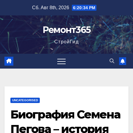
Перейти
Сб. Авг 8th, 2026
6:20:35 PM
к
содержимому
Ремонт365
СтройГид
UNCATEGORISED
Биография Семена
Пегова – история