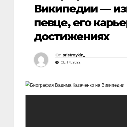
р
p
Википедии — из
a
а
s
певце, его карь
в
s
и
достижениях
n
т
i
ь
k
От
pristroykin_
i
СЕН 4, 2022