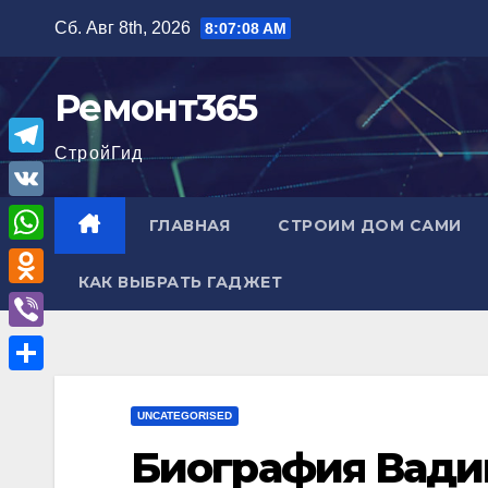
Перейти
Сб. Авг 8th, 2026
8:07:09 AM
к
содержимому
Ремонт365
СтройГид
T
e
V
ГЛАВНАЯ
СТРОИМ ДОМ САМИ
l
K
W
e
КАК ВЫБРАТЬ ГАДЖЕТ
h
O
g
a
d
r
V
t
n
a
i
О
s
o
m
b
UNCATEGORISED
т
A
k
e
Биография Вади
п
p
l
r