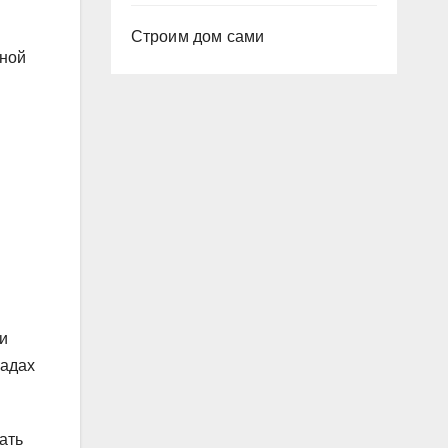
Строим дом сами
йной
и
иадах
ать