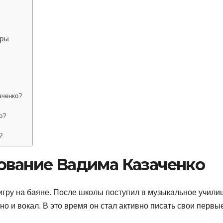
еры
аченко?
о?
?
ование Вадима Казаченко
 игру на баяне. После школы поступил в музыкальное учили
о и вокал. В это время он стал активно писать свои первы