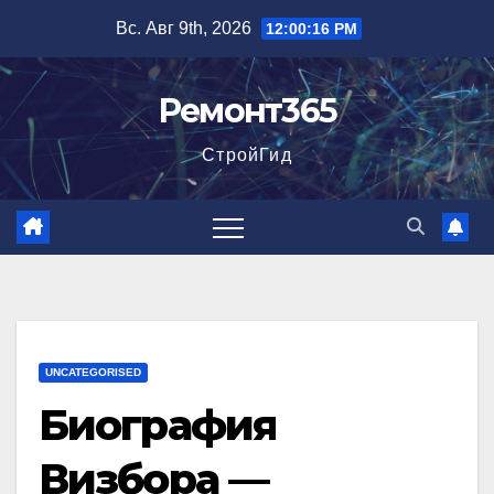
Перейти
Вс. Авг 9th, 2026
12:00:17 PM
к
содержимому
Ремонт365
СтройГид
UNCATEGORISED
Биография
Визбора —