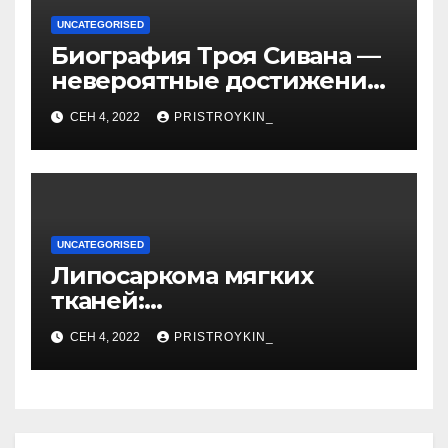
UNCATEGORISED
Биография Троя Сивана —
невероятные достижения,
искристая карьера и
СЕН 4, 2022
PRISTROYKIN_
тайная личная жизнь гуру
YouTube
UNCATEGORISED
Липосаркома мягких
тканей:
высокодифференцированн
СЕН 4, 2022
PRISTROYKIN_
ая, плеоморфная,
миксоидная