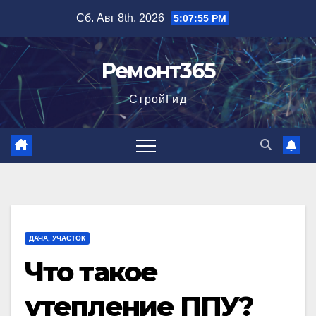
Перейти
Сб. Авг 8th, 2026
5:07:56 PM
к
содержимому
Ремонт365
СтройГид
ДАЧА, УЧАСТОК
Что такое
утепление ППУ?