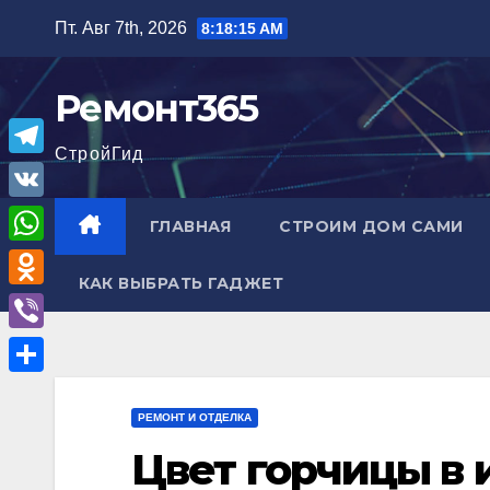
Перейти
Пт. Авг 7th, 2026
8:18:17 AM
к
содержимому
Ремонт365
СтройГид
T
e
V
ГЛАВНАЯ
СТРОИМ ДОМ САМИ
l
K
W
e
КАК ВЫБРАТЬ ГАДЖЕТ
h
O
g
a
d
r
V
t
n
a
i
О
s
o
m
b
РЕМОНТ И ОТДЕЛКА
т
A
k
e
Цвет горчицы в 
п
p
l
r