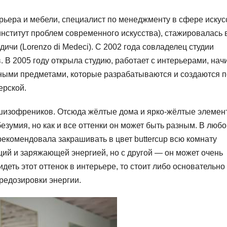
ьера и мебели, специалист по менеджменту в сфере искус
институт проблем современного искусства), стажировалась 
ичи (Lorenzo di Medeci). С 2002 года совладелец студии
. В 2005 году открыла студию, работает с интерьерами, нач
льными предметами, которые разрабатываются и создаются п
ерской.
 шизофреников. Отсюда жёлтые дома и ярко-жёлтые элемен
безумия, но как и все оттенки он может быть разным. В люб
 рекомендовала закрашивать в цвет buttercup всю комнату
щий и заряжающей энергией, но с другой — он может очень
деть этот оттенок в интерьере, то стоит либо основательно
ередозировки энергии.