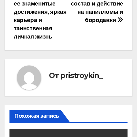
по
ее знаменитые
состав и действие
записям
достижения, яркая
на папилломы и
карьера и
бородавки
таинственная
личная жизнь
От
pristroykin_
Похожая запись