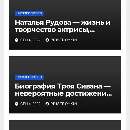
UNCATEGORISED
Наталья Рудова — жизнь и
творчество актрисы,
популярные фильмы и
СЕН 4, 2022
PRISTROYKIN_
личные подробности
UNCATEGORISED
Биография Троя Сивана —
невероятные достижения,
искристая карьера и
СЕН 4, 2022
PRISTROYKIN_
тайная личная жизнь гуру
YouTube