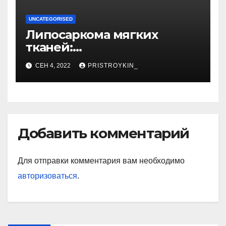
UNCATEGORISED
Липосаркома мягких
тканей:
высокодифференцированн
СЕН 4, 2022
PRISTROYKIN_
ая, плеоморфная,
миксоидная
Добавить комментарий
Для отправки комментария вам необходимо
авторизоваться
.