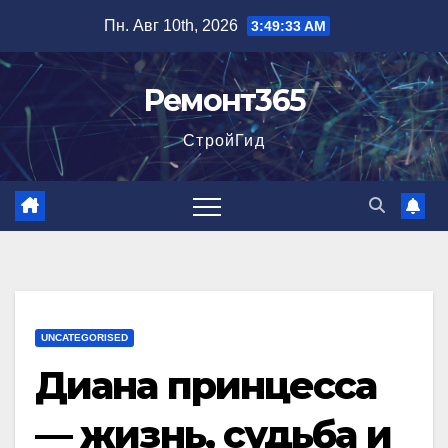
Перейти
Пн. Авг 10th, 2026
3:49:34 AM
к
содержимому
Ремонт365
СтройГид
UNCATEGORISED
Диана принцесса
— жизнь, судьба и