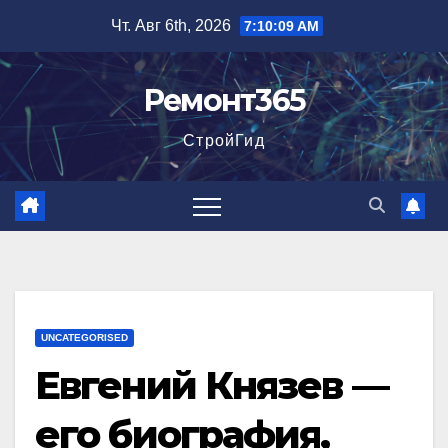
Перейти
Чт. Авг 6th, 2026
7:10:10 AM
к
содержимому
Ремонт365
СтройГид
UNCATEGORISED
Евгений Князев —
его биография,