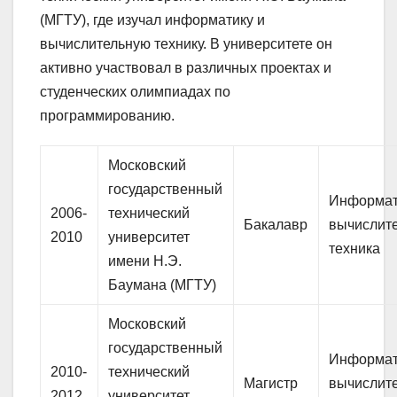
(МГТУ), где изучал информатику и
вычислительную технику. В университете он
активно участвовал в различных проектах и
студенческих олимпиадах по
программированию.
Московский
государственный
Информат
2006-
технический
Бакалавр
вычислит
2010
университет
техника
имени Н.Э.
Баумана (МГТУ)
Московский
государственный
Информат
2010-
технический
Магистр
вычислит
2012
университет