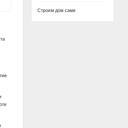
Строим дом сами
Эта
тие
и
оте
и