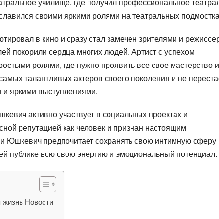
еатральное училище, где получил профессиональное театра
славился своими яркими ролями на театральных подмостка
тировал в кино и сразу стал замечен зрителями и режиссе
лей покорили сердца многих людей. Артист с успехом
остыми ролями, где нужно проявить все свое мастерство и
самых талантливых актеров своего поколения и не переста
и и яркими выступлениями.
шкевич активно участвует в социальных проектах и
сной репутацией как человек и признан настоящим
ни Юшкевич предпочитает сохранять свою интимную сферу 
воей публике всю свою энергию и эмоциональный потенциал.
я жизнь Новости