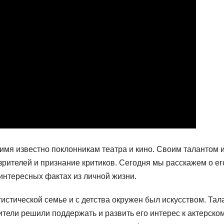
имя известно поклонникам театра и кино. Своим талантом 
рителей и признание критиков. Сегодня мы расскажем о ег
нтересных фактах из личной жизни.
стической семье и с детства окружен был искусством. Тал
ители решили поддержать и развить его интерес к актерско