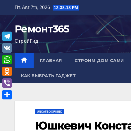
Перейти
Пт. Авг 7th, 2026
12:38:19 PM
к
содержимому
Ремонт365
СтройГид
T
e
V
ГЛАВНАЯ
СТРОИМ ДОМ САМИ
l
K
W
e
КАК ВЫБРАТЬ ГАДЖЕТ
h
O
g
a
d
r
V
t
n
a
i
О
s
o
m
b
UNCATEGORISED
т
A
k
e
Юшкевич Конста
п
p
l
r