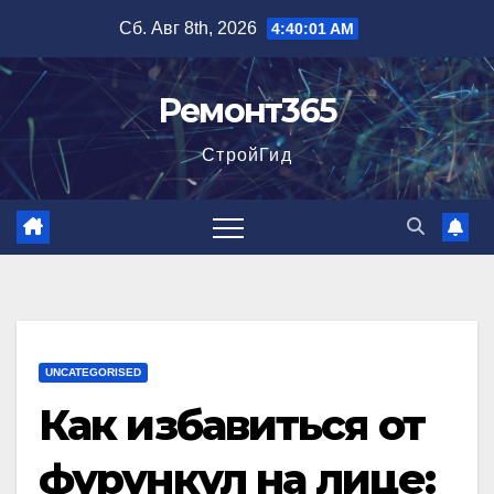
Перейти
Сб. Авг 8th, 2026
4:40:02 AM
к
содержимому
Ремонт365
СтройГид
UNCATEGORISED
Как избавиться от
фурункул на лице: