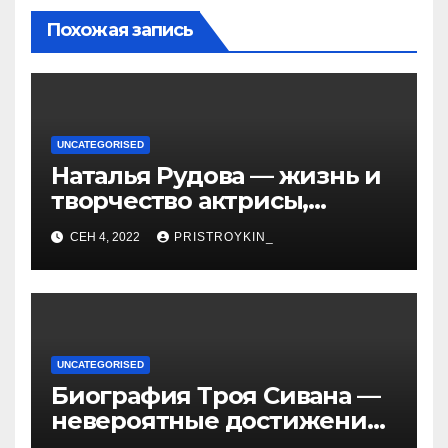
Похожая запись
UNCATEGORISED
Наталья Рудова — жизнь и
творчество актрисы,
популярные фильмы и
СЕН 4, 2022
PRISTROYKIN_
личные подробности
UNCATEGORISED
Биография Троя Сивана —
невероятные достижения,
искристая карьера и