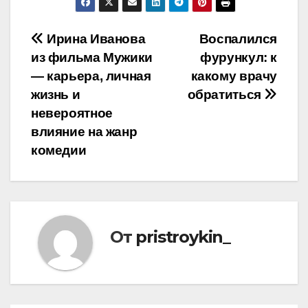
Навигация
Ирина Иванова
Воспалился
из фильма Мужики
фурункул: к
по
— карьера, личная
какому врачу
записям
жизнь и
обратиться
невероятное
влияние на жанр
комедии
От
pristroykin_