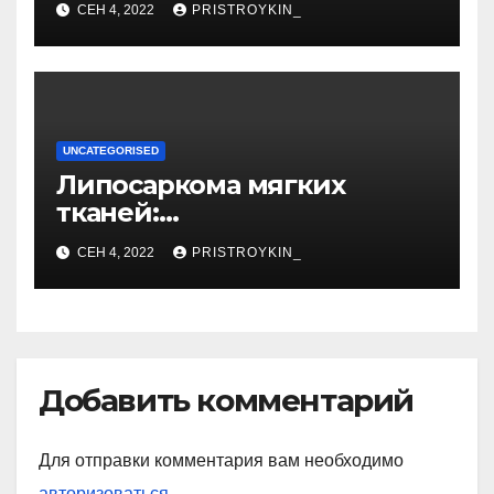
СЕН 4, 2022
PRISTROYKIN_
тайная личная жизнь гуру
YouTube
UNCATEGORISED
Липосаркома мягких
тканей:
высокодифференцированн
СЕН 4, 2022
PRISTROYKIN_
ая, плеоморфная,
миксоидная
Добавить комментарий
Для отправки комментария вам необходимо
авторизоваться
.