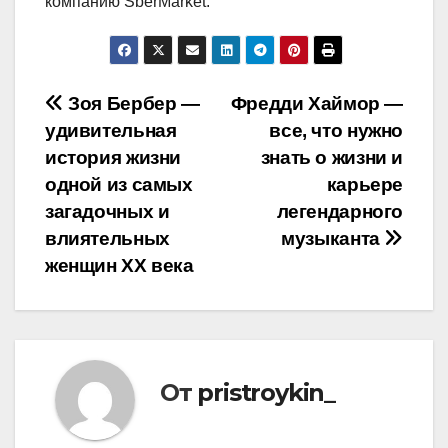
компанию SberMarket.
Навигация
Зоя Бербер —
Фредди Хаймор —
удивительная
все, что нужно
по
история жизни
знать о жизни и
записям
одной из самых
карьере
загадочных и
легендарного
влиятельных
музыканта
женщин XX века
От
pristroykin_