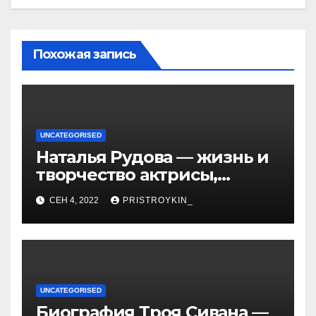
Похожая запись
UNCATEGORISED
Наталья Рудова — жизнь и
творчество актрисы,
популярные фильмы и
СЕН 4, 2022
PRISTROYKIN_
личные подробности
UNCATEGORISED
Биография Троя Сивана —