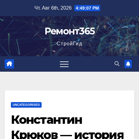
Перейти
Чт. Авг 6th, 2026
4:49:08 PM
к
содержимому
Ремонт365
СтройГид
UNCATEGORISED
Константин
Крюков — история