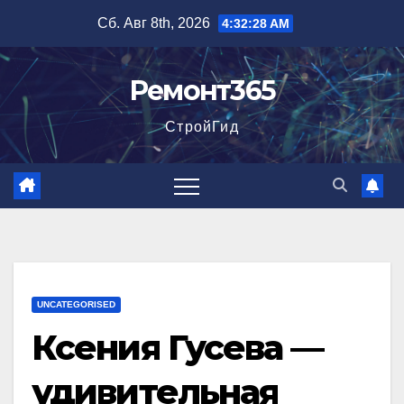
Перейти
Сб. Авг 8th, 2026
4:32:30 AM
к
содержимому
Ремонт365
СтройГид
UNCATEGORISED
Ксения Гусева —
удивительная