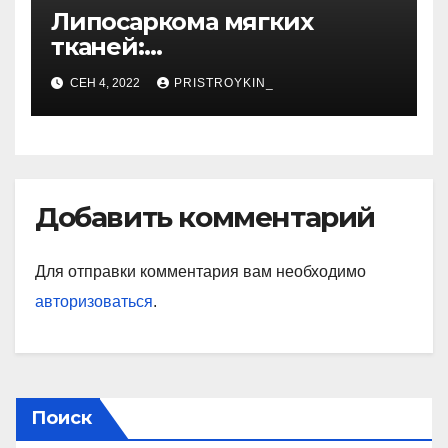
Липосаркома мягких
тканей:
высокодифференцированн
СЕН 4, 2022
PRISTROYKIN_
ая, плеоморфная,
миксоидная
Добавить комментарий
Для отправки комментария вам необходимо
авторизоваться
.
Поиск