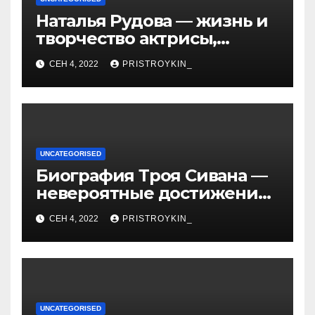
Наталья Рудова — жизнь и
творчество актрисы,
популярные фильмы и
СЕН 4, 2022
PRISTROYKIN_
личные подробности
UNCATEGORISED
Биография Троя Сивана —
невероятные достижения,
искристая карьера и
СЕН 4, 2022
PRISTROYKIN_
тайная личная жизнь гуру
YouTube
UNCATEGORISED