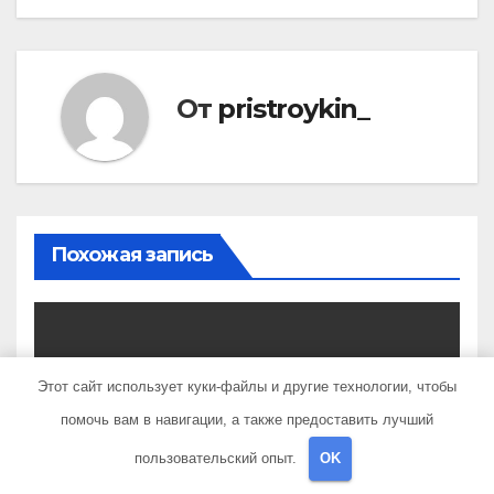
От
pristroykin_
Похожая запись
UNCATEGORISED
Этот сайт использует куки-файлы и другие технологии, чтобы
Наталья Рудова — жизнь и
помочь вам в навигации, а также предоставить лучший
творчество актрисы,
пользовательский опыт.
OK
популярные фильмы и
СЕН 4, 2022
PRISTROYKIN_