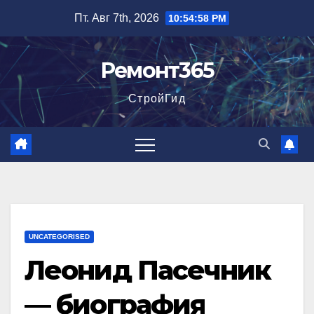
Перейти
Пт. Авг 7th, 2026
10:54:59 PM
к
содержимому
Ремонт365
СтройГид
UNCATEGORISED
Леонид Пасечник
— биография