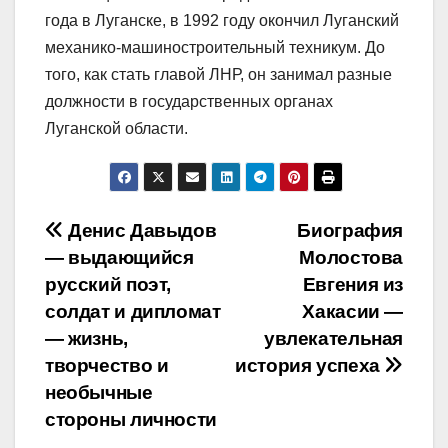
года в Луганске, в 1992 году окончил Луганский
механико-машиностроительный техникум. До
того, как стать главой ЛНР, он занимал разные
должности в государственных органах
Луганской области.
Навигация
Денис Давыдов
Биография
— выдающийся
Молостова
по
русский поэт,
Евгения из
записям
солдат и дипломат
Хакасии —
— жизнь,
увлекательная
творчество и
история успеха
необычные
стороны личности