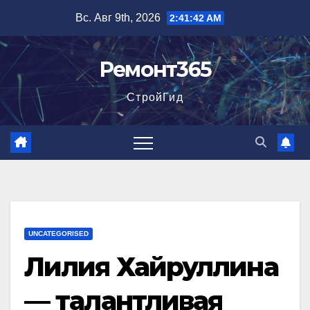
Перейти
Вс. Авг 9th, 2026
2:41:43 AM
к
содержимому
Ремонт365
СтройГид
UNCATEGORISED
Лилия Хайруллина
— талантливая