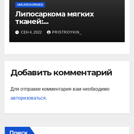
UNCATEGORISED
Липосаркома мягких
тканей:
высокодифференцированн
СЕН 4, 2022
PRISTROYKIN_
ая, плеоморфная,
миксоидная
Добавить комментарий
Для отправки комментария вам необходимо
авторизоваться
.
Поиск