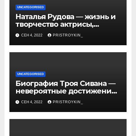
UNCATEGORISED
Наталья Рудова — жизнь и
творчество актрисы,
популярные фильмы и
СЕН 4, 2022
PRISTROYKIN_
личные подробности
UNCATEGORISED
Биография Троя Сивана —
невероятные достижения,
искристая карьера и
СЕН 4, 2022
PRISTROYKIN_
тайная личная жизнь гуру
YouTube