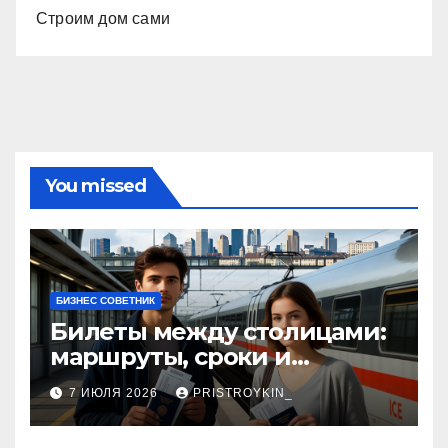
Строим дом сами
You missed
БИЗНЕС СОВЕТНИК
Билеты между столицами:
маршруты, сроки и
документы
7 ИЮЛЯ 2026
PRISTROYKIN_