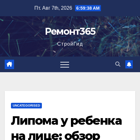
Перейти
Пт. Авг 7th, 2026
6:59:39 AM
к
содержимому
Ремонт365
СтройГид
UNCATEGORISED
Липома у ребенка
на лице: обзор