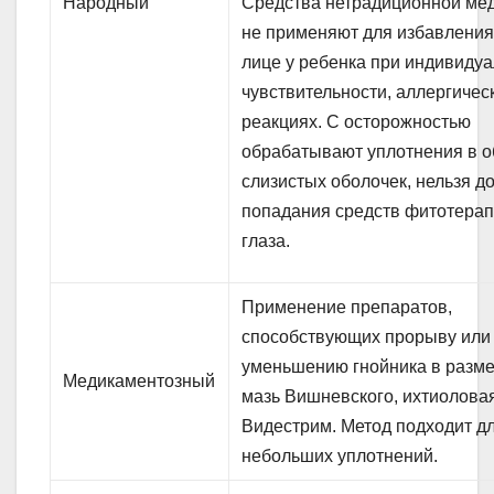
Народный
Средства нетрадиционной ме
не применяют для избавления
лице у ребенка при индивиду
чувствительности, аллергичес
реакциях. С осторожностью
обрабатывают уплотнения в о
слизистых оболочек, нельзя д
попадания средств фитотерап
глаза.
Применение препаратов,
способствующих прорыву или
уменьшению гнойника в разм
Медикаментозный
мазь Вишневского, ихтиоловая
Видестрим. Метод подходит д
небольших уплотнений.