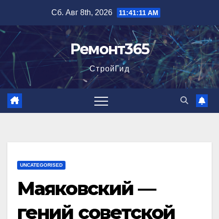
Перейти
Сб. Авг 8th, 2026
11:41:12 AM
к
содержимому
Ремонт365
СтройГид
UNCATEGORISED
Маяковский —
гений советской