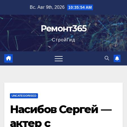
Перейти
Вс. Авг 9th, 2026
10:35:55 AM
к
содержимому
Ремонт365
СтройГид
UNCATEGORISED
Насибов Сергей —
актер с