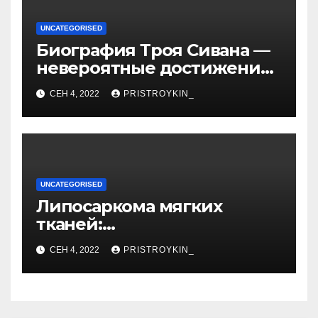
UNCATEGORISED
Биография Троя Сивана —
невероятные достижения,
искристая карьера и
СЕН 4, 2022
PRISTROYKIN_
тайная личная жизнь гуру
YouTube
UNCATEGORISED
Липосаркома мягких
тканей:
высокодифференцированн
СЕН 4, 2022
PRISTROYKIN_
ая, плеоморфная,
миксоидная