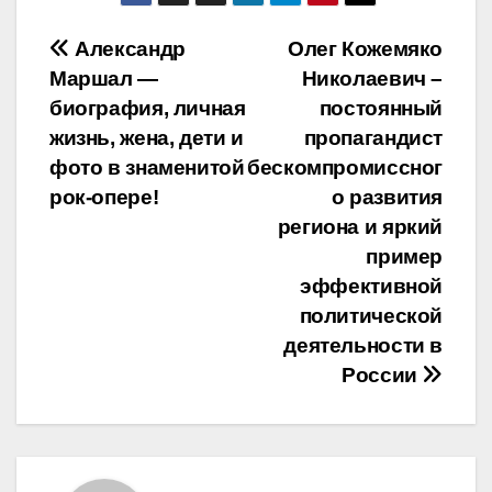
Навигация
Александр
Олег Кожемяко
Маршал —
Николаевич –
по
биография, личная
постоянный
записям
жизнь, жена, дети и
пропагандист
фото в знаменитой
бескомпромиссног
рок-опере!
о развития
региона и яркий
пример
эффективной
политической
деятельности в
России