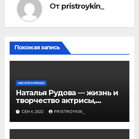
От
pristroykin_
Похожая запись
UNCATEGORISED
Наталья Рудова — жизнь и
творчество актрисы,
популярные фильмы и
СЕН 4, 2022
PRISTROYKIN_
личные подробности