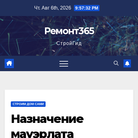
Перейти
Чт. Авг 6th, 2026
9:57:33 PM
к
содержимому
Ремонт365
СтройГид
СТРОИМ ДОМ САМИ
Назначение
мауэрлата