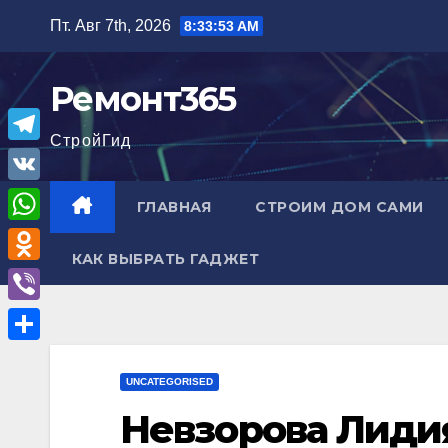
Перейти
Пт. Авг 7th, 2026
8:33:54 AM
к
содержимому
Ремонт365
СтройГид
T
e
V
ГЛАВНАЯ
СТРОИМ ДОМ САМИ
l
K
W
e
КАК ВЫБРАТЬ ГАДЖЕТ
h
O
g
a
d
r
V
t
n
a
i
О
s
o
m
b
UNCATEGORISED
т
A
k
e
Невзорова Лиди
п
p
l
r