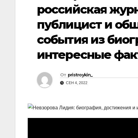
р
p
российская журн
a
а
s
публицист и об
в
s
и
события из биог
n
т
i
интересные фак
ь
k
i
От
pristroykin_
СЕН 4, 2022