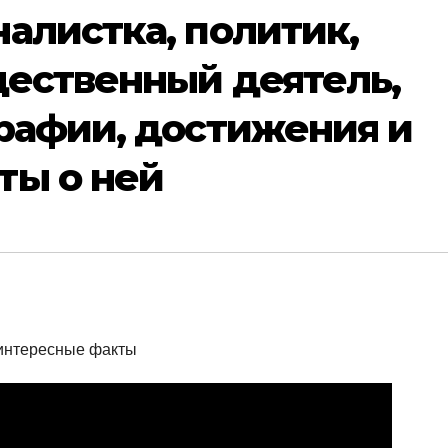
алистка, политик,
щественный деятель,
рафии, достижения и
ты о ней