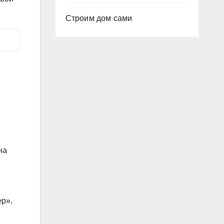
Строим дом сами
на
ер».