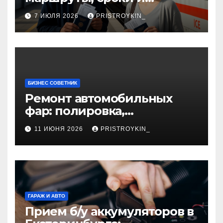
документы
7 ИЮЛЯ 2026
PRISTROYKIN_
БИЗНЕС СОВЕТНИК
Ремонт автомобильных
фар: полировка,
восстановление
11 ИЮНЯ 2026
PRISTROYKIN_
герметичности и замена
элементов
ГАРАЖ И АВТО
Прием б/у аккумуляторов в