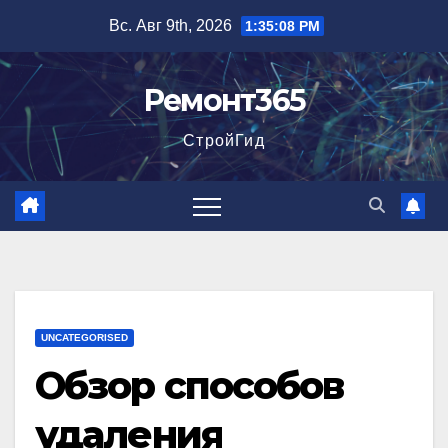
Перейти
Вс. Авг 9th, 2026
1:35:09 PM
к
содержимому
Ремонт365
СтройГид
UNCATEGORISED
Обзор способов
удаления