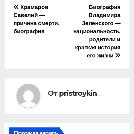
Навигация
Крамаров
Биография
Савелий —
Владимира
по
причина смерти,
Зеленского —
записям
биография
национальность,
родители и
краткая история
его жизни
От
pristroykin_
Похожая запись