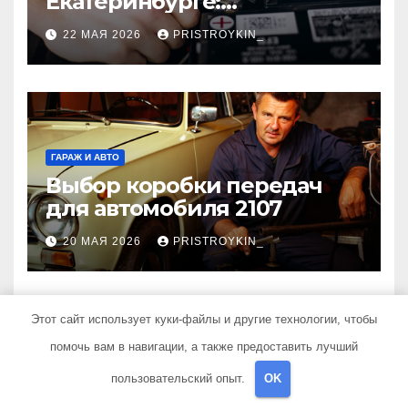
Екатеринбурге:
экологичный подход и
22 МАЯ 2026
PRISTROYKIN_
реальная выгода для
города
ГАРАЖ И АВТО
Выбор коробки передач
для автомобиля 2107
20 МАЯ 2026
PRISTROYKIN_
Этот сайт использует куки-файлы и другие технологии, чтобы
помочь вам в навигации, а также предоставить лучший
пользовательский опыт.
OK
Ремонт365