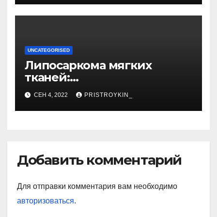
YouTube
UNCATEGORISED
Липосаркома мягких
тканей:
высокодифференцированн
СЕН 4, 2022
PRISTROYKIN_
ая, плеоморфная,
миксоидная
Добавить комментарий
Для отправки комментария вам необходимо
авторизоваться
.