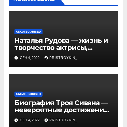
UNCATEGORISED
Наталья Рудова — жизнь и
творчество актрисы,
популярные фильмы и
СЕН 4, 2022
PRISTROYKIN_
личные подробности
UNCATEGORISED
Биография Троя Сивана —
невероятные достижения,
искристая карьера и
СЕН 4, 2022
PRISTROYKIN_
тайная личная жизнь гуру