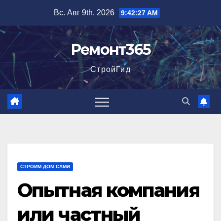
Перейти
Вс. Авг 9th, 2026
9:42:28 AM
к
содержимому
Ремонт365
СтройГид
СТРОИМ ДОМ САМИ
Опытная компания
или частный