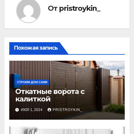
От
pristroykin_
Похожая запись
СТРОИМ ДОМ САМИ
Откатные ворота с
калиткой
ИЮЛ 1, 2024
PRISTROYKIN_