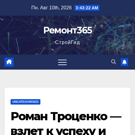
Перейти
Пн. Авг 10th, 2026
3:43:23 AM
к
содержимому
Ремонт365
СтройГид
UNCATEGORISED
Роман Троценко —
взлет к успеху и