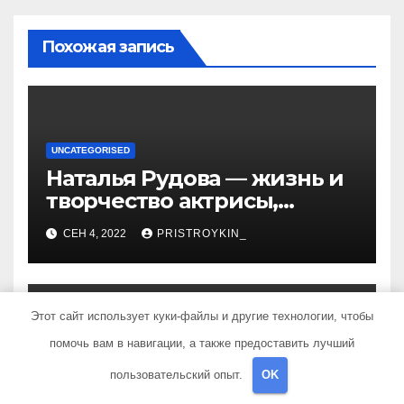
Похожая запись
UNCATEGORISED
Наталья Рудова — жизнь и
творчество актрисы,
популярные фильмы и
СЕН 4, 2022
PRISTROYKIN_
личные подробности
Этот сайт использует куки-файлы и другие технологии, чтобы
помочь вам в навигации, а также предоставить лучший
UNCATEGORISED
Биография Троя Сивана —
пользовательский опыт.
OK
невероятные достижения,