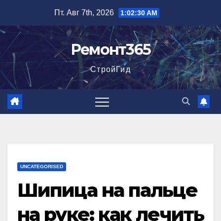
Перейти
Пт. Авг 7th, 2026
1:02:31 AM
к
содержимому
Ремонт365
СтройГид
UNCATEGORISED
Шипица на пальце
на руке: как лечить