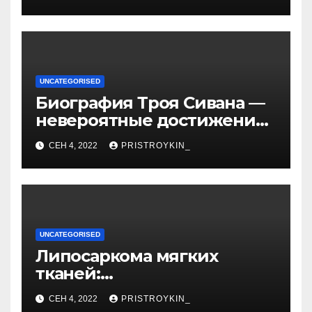
личные подробности
UNCATEGORISED
Биография Троя Сивана —
невероятные достижения,
искристая карьера и
СЕН 4, 2022
PRISTROYKIN_
тайная личная жизнь гуру
YouTube
UNCATEGORISED
Липосаркома мягких
тканей:
высокодифференцированн
СЕН 4, 2022
PRISTROYKIN_
ая, плеоморфная,