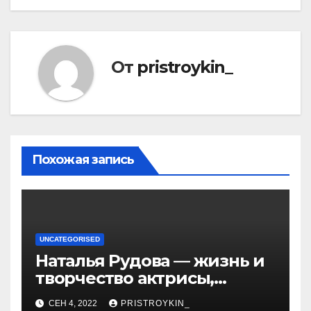
От
pristroykin_
Похожая запись
UNCATEGORISED
Наталья Рудова — жизнь и
творчество актрисы,
популярные фильмы и
СЕН 4, 2022
PRISTROYKIN_