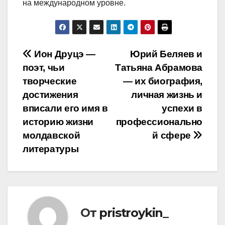
на международном уровне.
Навигация
Ион Друцэ —
Юрий Беляев и
поэт, чьи
Татьяна Абрамова
по
творческие
— их биография,
записям
достижения
личная жизнь и
вписали его имя в
успехи в
историю жизни
профессионально
молдавской
й сфере
литературы
От
pristroykin_