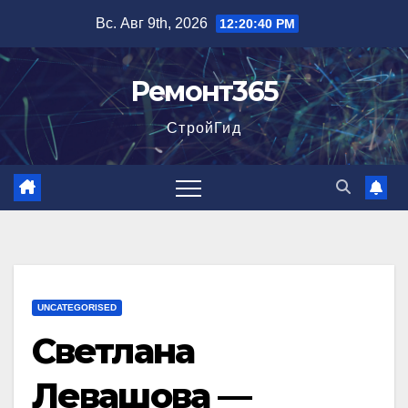
Перейти
Вс. Авг 9th, 2026
12:20:41 PM
к
содержимому
Ремонт365
СтройГид
UNCATEGORISED
Светлана
Левашова —