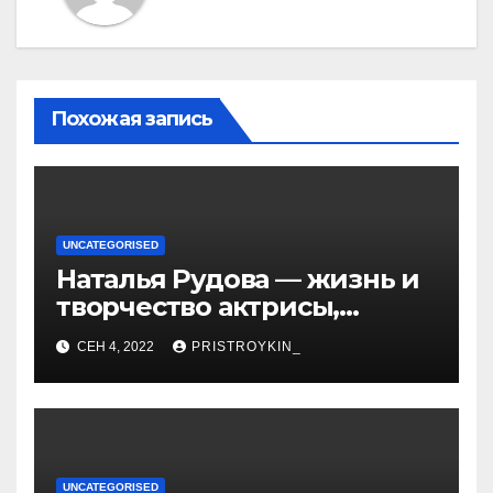
Похожая запись
UNCATEGORISED
Наталья Рудова — жизнь и
творчество актрисы,
популярные фильмы и
СЕН 4, 2022
PRISTROYKIN_
личные подробности
UNCATEGORISED