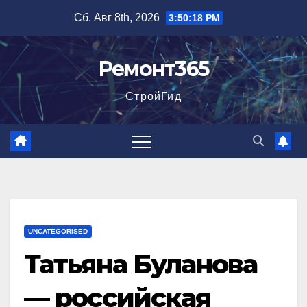
Перейти
Сб. Авг 8th, 2026
3:50:19 PM
к
содержимому
Ремонт365
СтройГид
UNCATEGORISED
Татьяна Буланова
— российская