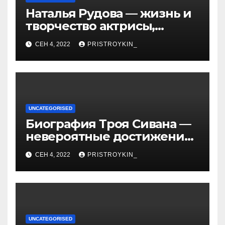
Наталья Рудова — жизнь и
творчество актрисы,
популярные фильмы и
СЕН 4, 2022
PRISTROYKIN_
личные подробности
UNCATEGORISED
Биография Троя Сивана —
невероятные достижения,
искристая карьера и
СЕН 4, 2022
PRISTROYKIN_
тайная личная жизнь гуру
YouTube
UNCATEGORISED