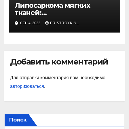
Липосаркома мягких
тканей:
высокодифференцированн
СЕН 4, 2022
PRISTROYKIN_
ая, плеоморфная,
миксоидная
Добавить комментарий
Для отправки комментария вам необходимо
авторизоваться
.
Поиск