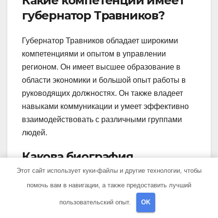
Какие компетенции имеет
губернатор Травников?
Губернатор Травников обладает широкими
компетенциями и опытом в управлении
регионом. Он имеет высшее образование в
области экономики и большой опыт работы в
руководящих должностях. Он также владеет
навыками коммуникации и умеет эффективно
взаимодействовать с различными группами
людей.
Какова биография
губернатора Травникова?
Этот сайт использует куки-файлы и другие технологии, чтобы
помочь вам в навигации, а также предоставить лучший
Губернатор Травников родился в городе Н.
пользовательский опыт.
OK
Одесса 10 января 1975 года. В 1997 году