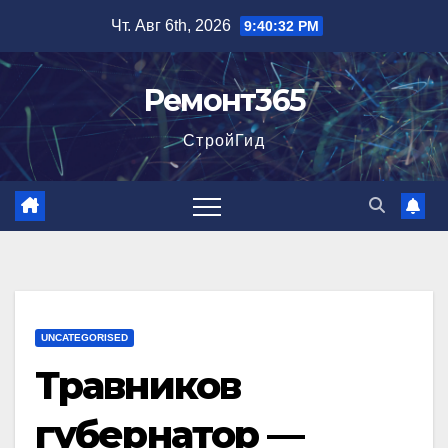
Перейти
Чт. Авг 6th, 2026
9:40:33 PM
к
содержимому
Ремонт365
СтройГид
UNCATEGORISED
Травников
губернатор —