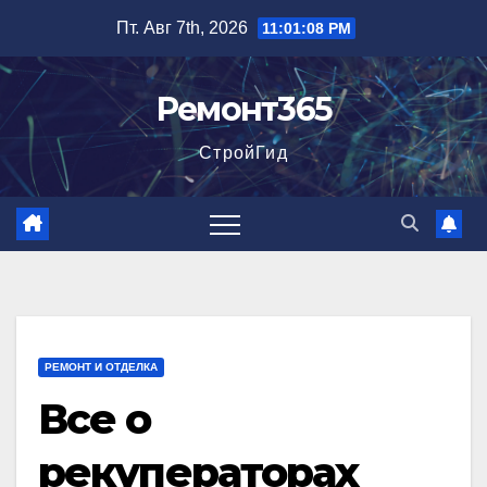
Перейти
Пт. Авг 7th, 2026
11:01:09 PM
к
содержимому
Ремонт365
СтройГид
РЕМОНТ И ОТДЕЛКА
Все о
рекуператорах