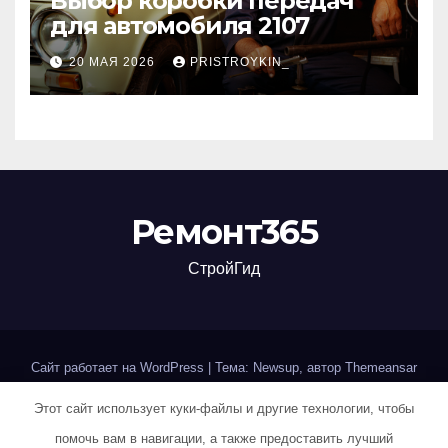
Выбор коробки передач
для автомобиля 2107
20 МАЯ 2026
PRISTROYKIN_
Ремонт365
СтройГид
Сайт работает на WordPress
|
Тема: Newsup, автор
Themeansar
Этот сайт использует куки-файлы и другие технологии, чтобы
Home
Sample Page
Авторам и правообладателям
помочь вам в навигации, а также предоставить лучший