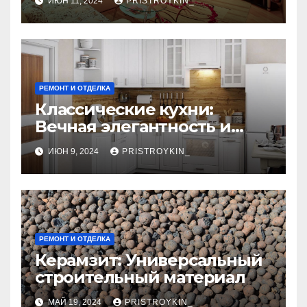
ИЮН 11, 2024
PRISTROYKIN_
РЕМОНТ И ОТДЕЛКА
Классические кухни:
Вечная элегантность и
практичность
ИЮН 9, 2024
PRISTROYKIN_
РЕМОНТ И ОТДЕЛКА
Керамзит: Универсальный
строительный материал
МАЙ 19, 2024
PRISTROYKIN_