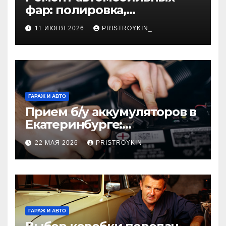
фар: полировка,
восстановление
11 ИЮНЯ 2026
PRISTROYKIN_
герметичности и замена
элементов
ГАРАЖ И АВТО
Прием б/у аккумуляторов в
Екатеринбурге:
экологичный подход и
22 МАЯ 2026
PRISTROYKIN_
реальная выгода для
города
ГАРАЖ И АВТО