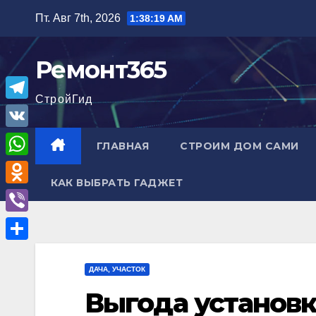
Перейти
Пт. Авг 7th, 2026
1:38:20 AM
к
содержимому
Ремонт365
СтройГид
T
e
V
ГЛАВНАЯ
СТРОИМ ДОМ САМИ
l
K
W
e
КАК ВЫБРАТЬ ГАДЖЕТ
h
O
g
a
d
r
V
t
n
a
i
О
s
o
m
b
ДАЧА, УЧАСТОК
т
A
k
e
Выгода установк
п
p
l
r