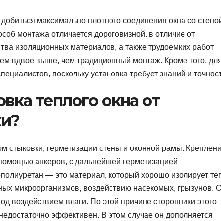
 добиться максимально плотного соединения окна со стено
особ монтажа отличается дороговизной, в отличие от
ства изоляционных материалов, а также трудоемких работ
нем вдвое выше, чем традиционный монтаж. Кроме того, дл
пециалистов, поскольку установка требует знаний и точност
овка теплого окна от
ки?
ом стыковки, герметизации стены и оконной рамы. Креплен
с помощью анкеров, с дальнейшей герметизацией
полиуретан — это материал, который хорошо изолирует те
ных микроорганизмов, воздействию насекомых, грызунов. О
под воздействием влаги. По этой причине сторонники этого
 недостаточно эффективен. В этом случае он дополняется