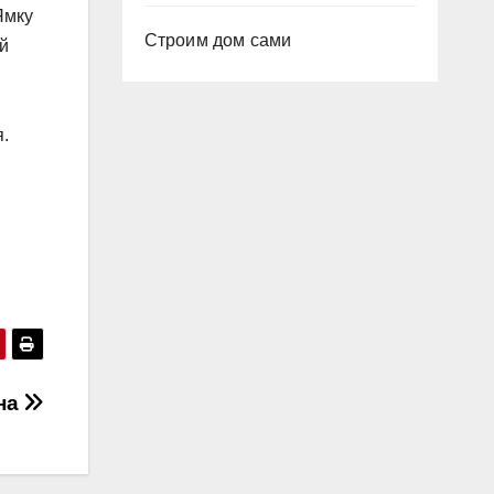
Ямку
Строим дом сами
ой
.
на