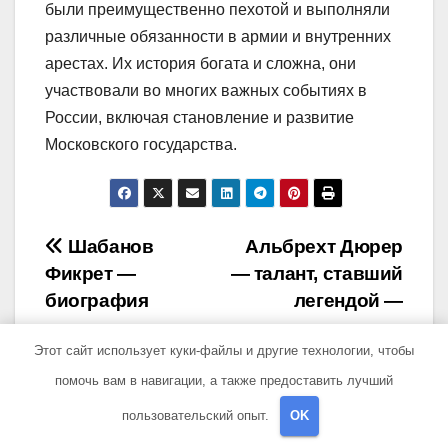
были преимущественно пехотой и выполняли
различные обязанности в армии и внутренних
арестах. Их история богата и сложна, они
участвовали во многих важных событиях в
России, включая становление и развитие
Московского государства.
Навигация
Шабанов
Альбрехт Дюрер
Фикрет —
— талант, ставший
по
биография
легендой —
записям
выдающегося
краткая
Этот сайт использует куки-файлы и другие технологии, чтобы
лидера и
биография и
достижения в
многочисленные
помочь вам в навигации, а также предоставить лучший
различных сферах
достижения
пользовательский опыт.
OK
деятельности
великого