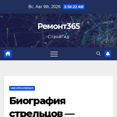
Перейти
Вс. Авг 9th, 2026
3:58:23 AM
к
содержимому
Ремонт365
СтройГид
UNCATEGORISED
Биография
стрельцов —