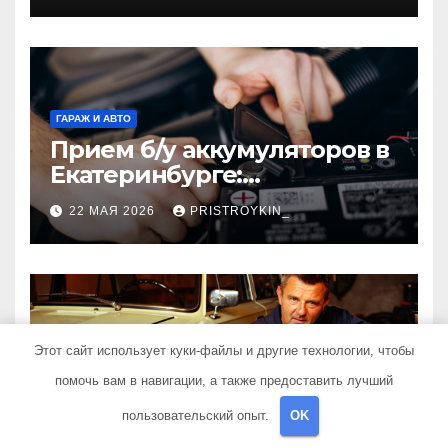
элементов
ГАРАЖ И АВТО
Прием б/у аккумуляторов в
Екатеринбурге:
экологичный подход и
22 МАЯ 2026
PRISTROYKIN_
реальная выгода для
города
ГАРАЖ И АВТО
Этот сайт использует куки-файлы и другие технологии, чтобы
Выбор коробки передач
помочь вам в навигации, а также предоставить лучший
для автомобиля 2107
пользовательский опыт.
OK
20 МАЯ 2026
PRISTROYKIN_