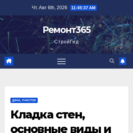
Перейти
Чт. Авг 6th, 2026
11:45:38 AM
к
содержимому
Ремонт365
СтройГид
ДАЧА, УЧАСТОК
Кладка стен,
основные виды и