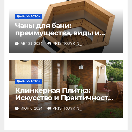
ДАЧА, УЧАСТОК
Чаны для бани:
преимущества, виды и
особенности
АВГ 21, 2024
PRISTROYKIN_
использования
ДАЧА, УЧАСТОК
Клинкерная Плитка:
Искусство и Практичность
в Одном Материале
ИЮН 6, 2024
PRISTROYKIN_