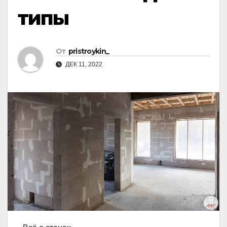
типы
От
pristroykin_
ДЕК 11, 2022