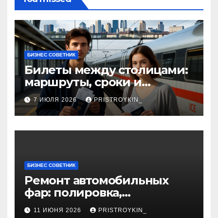
БИЗНЕС СОВЕТНИК
Билеты между столицами:
маршруты, сроки и
документы
7 ИЮЛЯ 2026
PRISTROYKIN_
БИЗНЕС СОВЕТНИК
Ремонт автомобильных
фар: полировка,
восстановление
11 ИЮНЯ 2026
PRISTROYKIN_
герметичности и замена