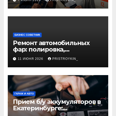
БИЗНЕС СОВЕТНИК
Ремонт автомобильных
фар: полировка,
восстановление
11 ИЮНЯ 2026
PRISTROYKIN_
герметичности и замена
элементов
ГАРАЖ И АВТО
Прием б/у аккумуляторов в
Екатеринбурге:
экологичный подход и