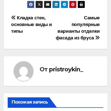
Навигация
Кладка стен,
Самые
основные виды и
популярные
по
типы
варианты отделки
записям
фасада из бруса
От
pristroykin_
Похожая запись