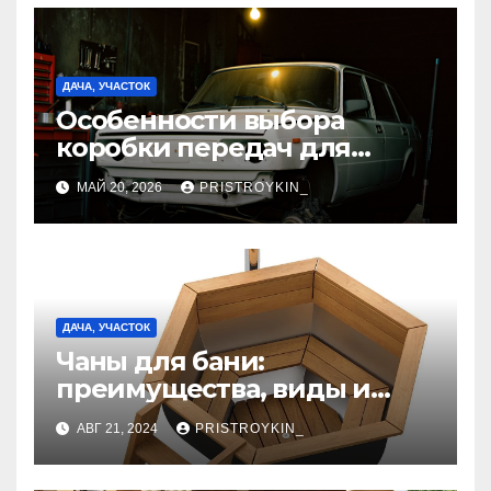
ДАЧА, УЧАСТОК
Особенности выбора
коробки передач для
модели 2112
МАЙ 20, 2026
PRISTROYKIN_
ДАЧА, УЧАСТОК
Чаны для бани:
преимущества, виды и
особенности
АВГ 21, 2024
PRISTROYKIN_
использования