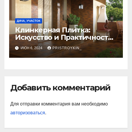
ДАЧА, УЧАСТОК
Клинкерная Плитка:
Искусство и Практичность
в Одном Материале
ИЮН 6, 2024
PRISTROYKIN_
Добавить комментарий
Для отправки комментария вам необходимо
авторизоваться
.