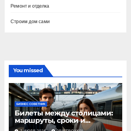
Ремонт и отделка
Строим дом сами
You missed
БИЗНЕС СОВЕТНИК
Билеты между столицами:
маршруты, сроки и
документы
7 ИЮЛЯ 2026
PRISTROYKIN_